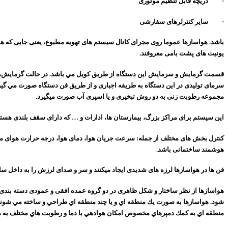
· دریچه قابل تنظیم موتوری
· سایر کنترلرهای سفارشی
باشد. هواسازها عموما روی مجرای کانال سیستم­ های تهویه مطبوع، یعنی جایی که ه
یونیت­ های پشت بامی معروفند.
قسمت گرمايش و سرمايش اين دستگاه از طريق کويل مي ­باشد. در حالت گرمايش، سيال 
سرماى توليدى در اين دستگاه به طريقه اجبارى و از طريق فن دستگاه صورت مي­ گ
مجموعه رطوبت زنی به دو روش تبخیری و یا اسپری آب صورت می­گیرد.
اين سيستم براى مراکز بزرگ، بيمارستان­ ها، ادارات و … که دارای سقف بلندی هس
کنترل بخش­ های مختلف از جمله: سرعت جریان هوا، دمای هوا، درجه حرارت هوای
هوشمند ساختمانی باشد
.
فن­ ها در هواسازها لرزه­ های شدیدی ایجاد می­کنند و سر و صدای لرزش را به داخل ساخ
شود. هواساز­ها به صورت يك منطقه اي و يا چند منطقه­ اي طراحي و ساخته مي ­شو
منطقه ­اي به كمك دمپرهاي مخصوص امكان هوادهي با دما و رطوبت ­هاي مختلف به م