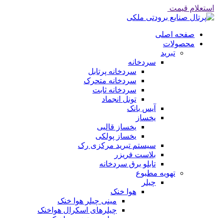
استعلام قیمت
صفحه اصلی
محصولات
تبرید
سردخانه
سردخانه پرتابل
سردخانه متحرک
سردخانه ثابت
تونل انجماد
آیس بانک
یخساز
یخساز قالبی
یخساز پولکی
سیستم تبرید مرکزی رک
بلاست فریزر
تابلو برق سردخانه
تهویه مطبوع
چیلر
هوا خنک
مینی چیلر هوا خنک
چیلرهای اسکرال هواخنک