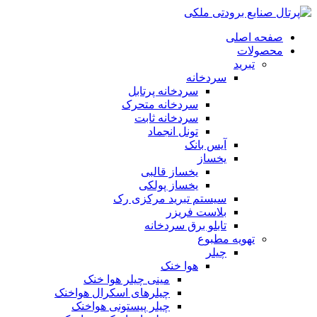
صفحه اصلی
محصولات
تبرید
سردخانه
سردخانه پرتابل
سردخانه متحرک
سردخانه ثابت
تونل انجماد
آیس بانک
یخساز
یخساز قالبی
یخساز پولکی
سیستم تبرید مرکزی رک
بلاست فریزر
تابلو برق سردخانه
تهویه مطبوع
چیلر
هوا خنک
مینی چیلر هوا خنک
چیلرهای اسکرال هواخنک
چیلر پیستونی هواخنک