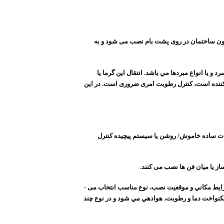
یرون ساختمان در روی پشت بام نصب می­ شود و به
ا انواع مبردها مي­ باشد. انتقال اين گرما يا
ت کننده است، کنترل رطوبت امری ضروری است
.
در این
ت ساده خاموش/ روشن یا سیستم پیچیده کنترل
ز یا میان فن­ ها نصب می­ کنند
.
هواسازها از نظر ساختار و شکل ظاهری در دو گروه عمده افقی و عمودی دسته ­بندی می­ شوند. در دستگاه­ هاي هواسازكه از ورق گالوانيزه ساخته مي­ شوند، با توجه به شرايط مكاني و موقعيت نصب، نوع مناسب انتخاب می ­
كنواخت دما و رطوبت، هوادهي مي­ شود و در نوع چند