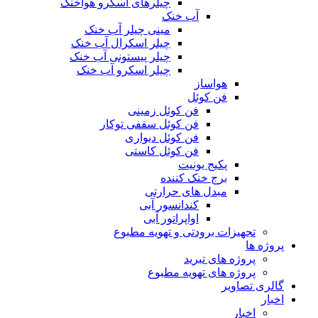
چیلرهای اسکرو هواخنک
آب خنک
مینی چیلر آب خنک
چیلر اسکرال آب خنک
چیلر پیستونی آب خنک
چیلر اسکرو آب خنک
هواساز
فن کوئل
فن کوئل زمینی
فن کوئل سقفی توکار
فن کوئل دیواری
فن کوئل کاستی
پکیج یونیت
برج خنک کننده
مبدل های حرارتی
کندانسور آبی
اواپراتور آبی
تجهیزات برودتی و تهویه مطبوع
پروژه ها
پروژه های تبرید
پروژه های تهویه مطبوع
گالری تصاویر
اخبار
اخبار