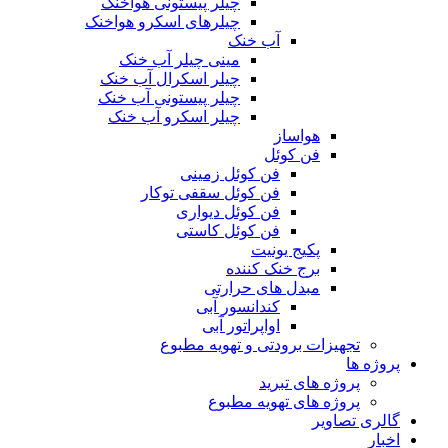
چیلر پیستونی هواخنک
چیلرهای اسکرو هواخنک
آب خنک
مینی چیلر آب خنک
چیلر اسکرال آب خنک
چیلر پیستونی آب خنک
چیلر اسکرو آب خنک
هواساز
فن کوئل
فن کوئل زمینی
فن کوئل سقفی توکار
فن کوئل دیواری
فن کوئل کاستی
پکیج یونیت
برج خنک کننده
مبدل های حرارتی
کندانسور آبی
اواپراتور آبی
تجهیزات برودتی و تهویه مطبوع
پروژه ها
پروژه های تبرید
پروژه های تهویه مطبوع
گالری تصاویر
اخبار