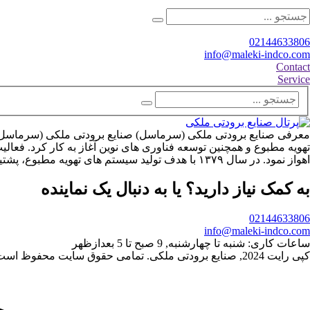
02144633806
info@maleki-indco.com
Contact
Service
تهویه مطبوع و همچنین توسعه فناوری های نوین آغاز به کار کرد. فعالیت
اهواز نمود. در سال ۱۳۷۹ با هدف تولید سیستم های تهویه مطبوع، پشتیبانی و خدمات پس از فروش، کمک به امور تدارکاتی دفتر مرکزی تهران در ابتدای جاده مخصوص کرج تأسیس گردید.
به کمک نیاز دارید؟ یا به دنبال یک نماینده
02144633806
info@maleki-indco.com
ساعات کاری:
شنبه تا چهارشنبه, 9 صبح تا 5 بعدازظهر
کپی رایت 2024, صنایع برودتی ملکی. تمامی حقوق سایت محفوظ است.