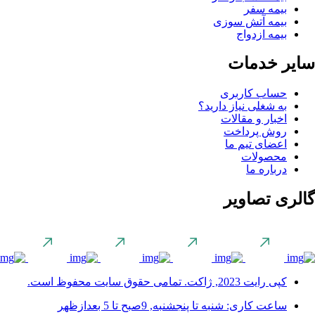
بیمه سفر
بیمه آتش سوزی
بیمه ازدواج
سایر خدمات
حساب کاربری
به شغلی نیاز دارید؟
اخبار و مقالات
روش پرداخت
اعضای تیم ما
محصولات
درباره ما
گالری تصاویر
کپی رایت 2023, ژاکت. تمامی حقوق سایت محفوظ است.
ساعت کاری: شنبه تا پنجشنبه, 9صبح تا 5 بعدازظهر