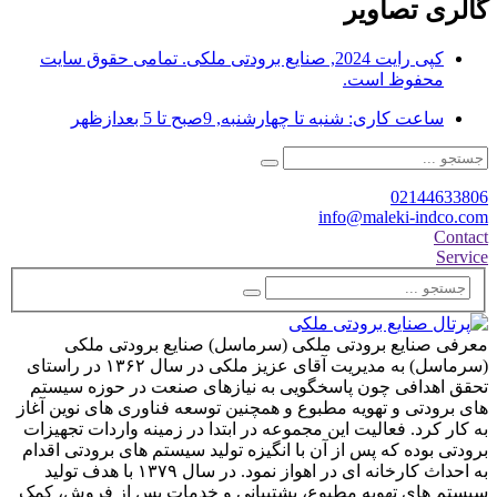
گالری تصاویر
کپی رایت 2024, صنایع برودتی ملکی. تمامی حقوق سایت
محفوظ است.
ساعت کاری: شنبه تا چهارشنبه, 9صبح تا 5 بعدازظهر
02144633806
info@maleki-indco.com
Contact
Service
معرفی صنایع برودتی ملکی (سرماسل) صنایع برودتی ملکی
(سرماسل) به مدیریت آقای عزیز ملکی در سال ۱۳۶۲ در راستای
تحقق اهدافی چون پاسخگویی به نیازهای صنعت در حوزه سیستم
های برودتی و تهویه مطبوع و همچنین توسعه فناوری های نوین آغاز
به کار کرد. فعالیت این مجموعه در ابتدا در زمینه واردات تجهیزات
برودتی بوده که پس از آن با انگیزه تولید سیستم های برودتی اقدام
به احداث کارخانه ای در اهواز نمود. در سال ۱۳۷۹ با هدف تولید
سیستم های تهویه مطبوع، پشتیبانی و خدمات پس از فروش، کمک