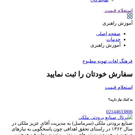
استعلام قیمت
آموزش راهبری
صفحه اصلی
خدمات
آموزش راهبری
فرهنگ لغات تهویه مطبوع
سفارش خودتان را ثبت نمایید
استعلام قیمت
به کمک نیاز دارید؟
02144633806
صنایع برودتی ملکی (سرماسل) به مدیریت آقای عزیز ملکی در
سال ۱۳۶۲ در راستای تحقق اهدافی چون پاسخگویی به نیازهای
صنعت در حوزه سیستم های برودتی و تهویه مطبوع و همچنین