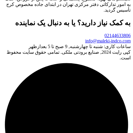
به امور تدارکاتی دفتر مرکزی تهران در ابتدای جاده مخصوص کرج
تأسیس گردید.
به کمک نیاز دارید؟ یا به دنبال یک نماینده
02144633806
info@maleki-indco.com
ساعات کاری:
شنبه تا چهارشنبه, 9 صبح تا 5 بعدازظهر
کپی رایت 2024, صنایع برودتی ملکی. تمامی حقوق سایت محفوظ
است.