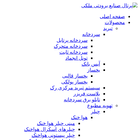
صفحه اصلی
محصولات
تبرید
سردخانه
سردخانه پرتابل
سردخانه متحرک
سردخانه ثابت
تونل انجماد
آیس بانک
یخساز
یخساز قالبی
یخساز پولکی
سیستم تبرید مرکزی رک
بلاست فریزر
تابلو برق سردخانه
تهویه مطبوع
چیلر
هوا خنک
مینی چیلر هوا خنک
چیلرهای اسکرال هواخنک
چیلر پیستونی هواخنک