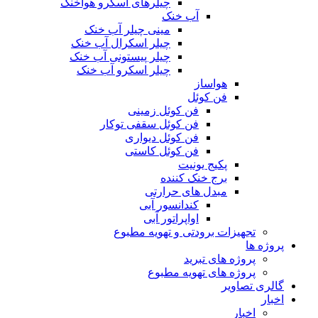
چیلرهای اسکرو هواخنک
آب خنک
مینی چیلر آب خنک
چیلر اسکرال آب خنک
چیلر پیستونی آب خنک
چیلر اسکرو آب خنک
هواساز
فن کوئل
فن کوئل زمینی
فن کوئل سقفی توکار
فن کوئل دیواری
فن کوئل کاستی
پکیج یونیت
برج خنک کننده
مبدل های حرارتی
کندانسور آبی
اواپراتور آبی
تجهیزات برودتی و تهویه مطبوع
پروژه ها
پروژه های تبرید
پروژه های تهویه مطبوع
گالری تصاویر
اخبار
اخبار