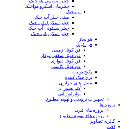
چیلر پیستونی هواخنک
چیلرهای اسکرو هواخنک
آب خنک
مینی چیلر آب خنک
چیلر اسکرال آب خنک
چیلر پیستونی آب خنک
چیلر اسکرو آب خنک
هواساز
فن کوئل
فن کوئل زمینی
فن کوئل سقفی توکار
فن کوئل دیواری
فن کوئل کاستی
پکیج یونیت
برج خنک کننده
مبدل های حرارتی
کندانسور آبی
اواپراتور آبی
تجهیزات برودتی و تهویه مطبوع
پروژه ها
پروژه های تبرید
پروژه های تهویه مطبوع
گالری تصاویر
اخبار