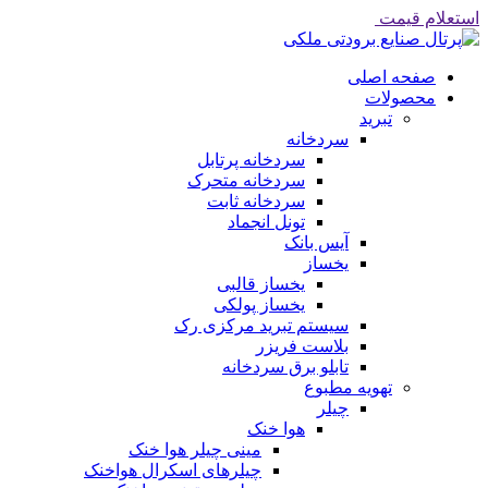
استعلام قیمت
صفحه اصلی
محصولات
تبرید
سردخانه
سردخانه پرتابل
سردخانه متحرک
سردخانه ثابت
تونل انجماد
آیس بانک
یخساز
یخساز قالبی
یخساز پولکی
سیستم تبرید مرکزی رک
بلاست فریزر
تابلو برق سردخانه
تهویه مطبوع
چیلر
هوا خنک
مینی چیلر هوا خنک
چیلرهای اسکرال هواخنک