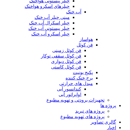
چیلر پیستونی هواخنک
چیلرهای اسکرو هواخنک
آب خنک
مینی چیلر آب خنک
چیلر اسکرال آب خنک
چیلر پیستونی آب خنک
چیلر اسکرو آب خنک
هواساز
فن کوئل
فن کوئل زمینی
فن کوئل سقفی توکار
فن کوئل دیواری
فن کوئل کاستی
پکیج یونیت
برج خنک کننده
مبدل های حرارتی
کندانسور آبی
اواپراتور آبی
تجهیزات برودتی و تهویه مطبوع
پروژه ها
پروژه های تبرید
پروژه های تهویه مطبوع
گالری تصاویر
اخبار