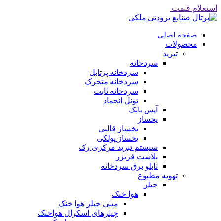
استعلام قیمت
صفحه اصلی
محصولات
تبرید
سردخانه
سردخانه پرتابل
سردخانه متحرک
سردخانه ثابت
تونل انجماد
آیس بانک
یخساز
یخساز قالبی
یخساز پولکی
سیستم تبرید مرکزی رک
بلاست فریزر
تابلو برق سردخانه
تهویه مطبوع
چیلر
هوا خنک
مینی چیلر هوا خنک
چیلرهای اسکرال هواخنک