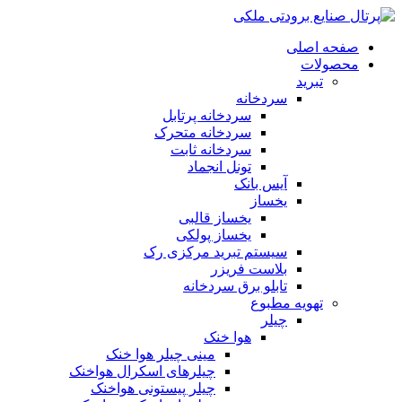
صفحه اصلی
محصولات
تبرید
سردخانه
سردخانه پرتابل
سردخانه متحرک
سردخانه ثابت
تونل انجماد
آیس بانک
یخساز
یخساز قالبی
یخساز پولکی
سیستم تبرید مرکزی رک
بلاست فریزر
تابلو برق سردخانه
تهویه مطبوع
چیلر
هوا خنک
مینی چیلر هوا خنک
چیلرهای اسکرال هواخنک
چیلر پیستونی هواخنک